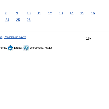
8
9
10
11
12
13
14
15
16
24
25
26
ка
,
Реклама на сайте
18+
omla,
Drupal,
WordPress, MODx.