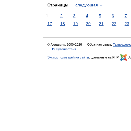
Страницы
следующая
→
1
2
3
4
5
6
7
17
18
19
20
21
22
23
© Академик, 2000-2026
Обратная связь:
Техподдерж
👣 Путешествия
Экспорт словарей на сайты
, сделанные на PHP,
Jo