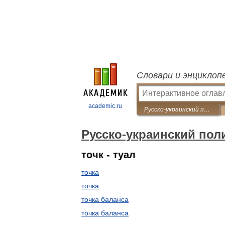
Словари и энциклоп
academic.ru
Русско-украинский политехнический словарь
Русско-украинский пол
точк - туал
точка
точка
точка баланса
точка баланса