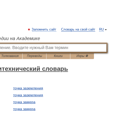
Запомнить сайт
Словарь на свой сайт
RU
едии на Академике
Толкования
Переводы
Книги
Игры ⚽
итехнический словарь
точка заземления
точка заземления
точка замера
точка замера